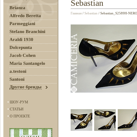
Sebastian
Brianza
Главная
/
Sebastian
/ Sebastian_S2589H-NER
Alfredo Beretta
Parmeggiani
Stefano Branchini
Araldi 1930
Dolcepunta
Jacob Cohen
Maria Santangelo
a.testoni
Santoni
Другие бренды
ШОУ-РУМ
СТАТЬИ
О ПРОЕКТЕ