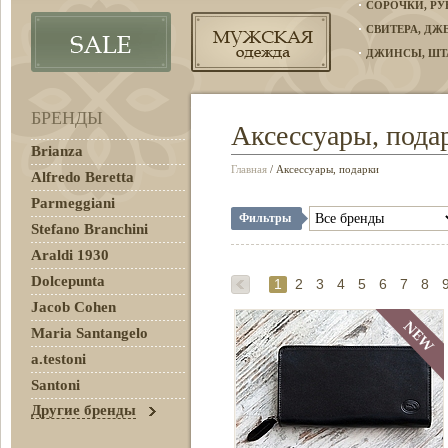
СОРОЧКИ, Р
СВИТЕРА, Д
ДЖИНСЫ, ШТ
БРЕНДЫ
Аксессуары, пода
Brianza
Главная
/ Аксессуары, подарки
Alfredo Beretta
Parmeggiani
Фильтры
Stefano Branchini
Araldi 1930
Dolcepunta
1
2
3
4
5
6
7
8
Jacob Cohen
Maria Santangelo
a.testoni
Santoni
Другие бренды