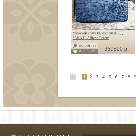
Мужской клатч на молнии (ПОД
ЗАКАЗ) Alfredo Beretta
ПОДРОБНЕЕ
369500 р.
В КОРЗИНУ
1
2
3
4
5
6
7
8