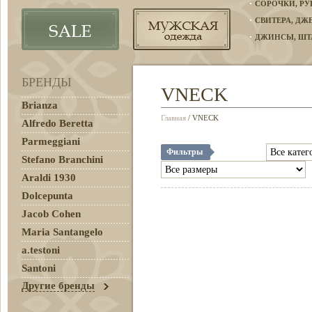
СОРОЧКИ, Р
СВИТЕРА, Д
ДЖИНСЫ, ШТ
ПЛАТЬЯ, ЮБК
БРЕНДЫ
ПОРТФЕЛИ, 
VNECK
РЕМНИ И АК
Brianza
ГАЛСТУКИ, 
Главная
/ VNECK
Alfredo Beretta
ЗАПОНКИ, О
Parmeggiani
Фильтры
Stefano Branchini
АКСЕССУАРЫ
Araldi 1930
ПОЛО, ФУТБО
Dolcepunta
КЛАССИЧЕСК
Jacob Cohen
СПОРТИВНАЯ
ТОВАРЫ ДЛЯ
Maria Santangelo
a.testoni
Santoni
Другие бренды