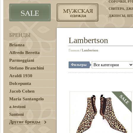
СОРОЧКИ, Р
СВИТЕРА, Д
ДЖИНСЫ, ШТ
БРЕНДЫ
Lambertson
Brianza
Главная
/ Lambertson
Alfredo Beretta
Parmeggiani
Фильтры
Stefano Branchini
Araldi 1930
Dolcepunta
Jacob Cohen
Maria Santangelo
a.testoni
Santoni
Другие бренды