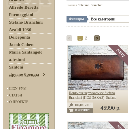
Главная
/ Stefano Branchini
Alfredo Beretta
Parmeggiani
Фильтры
Stefano Branchini
Araldi 1930
Dolcepunta
1
2
Jacob Cohen
Maria Santangelo
a.testoni
Santoni
Другие бренды
ШОУ-РУМ
Портмоне вертикальное Stefano
СТАТЬИ
Branchini (ПОД ЗАКАЗ) Stefano
О ПРОЕКТЕ
Branchini
ПОДРОБНЕЕ
45990 р.
В КОРЗИНУ