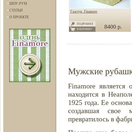
ШОУ-РУМ
СТАТЬИ
Галстук Finamore
О ПРОЕКТЕ
ПОДРОБНЕЕ
8400 р.
В КОРЗИНУ
Мужские рубашки
Finamore является 
находится в Неапо
1925 года. Ее осно
создавшая свое м
превратилось в фабр