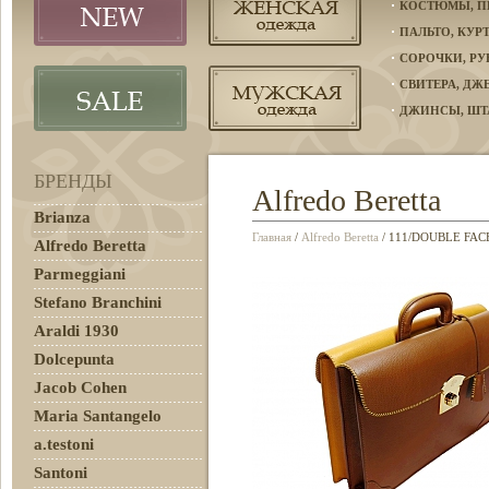
КОСТЮМЫ, П
ПАЛЬТО, КУР
СОРОЧКИ, Р
СВИТЕРА, Д
ДЖИНСЫ, ШТ
ПЛАТЬЯ, ЮБК
БРЕНДЫ
ПОРТФЕЛИ, 
Alfredo Beretta
РЕМНИ И АК
Brianza
ГАЛСТУКИ, 
Главная
/
Alfredo Beretta
/ 111/DOUBLE FA
Alfredo Beretta
ЗАПОНКИ, О
Parmeggiani
Stefano Branchini
АКСЕССУАРЫ
Araldi 1930
ПОЛО, ФУТБО
Dolcepunta
КЛАССИЧЕСК
Jacob Cohen
СПОРТИВНАЯ
ТОВАРЫ ДЛЯ
Maria Santangelo
a.testoni
Santoni